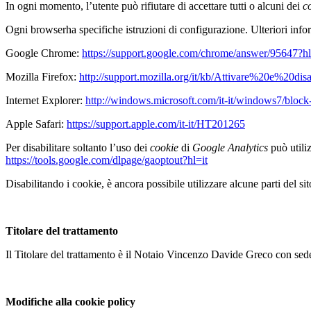
In ogni momento, l’utente può rifiutare di accettare tutti o alcuni dei
c
Ogni browserha specifiche istruzioni di configurazione. Ulteriori infor
Google Chrome:
https://support.google.com/chrome/answer/95647?hl
Mozilla Firefox:
http://support.mozilla.org/it/kb/Attivare%20e%20di
Internet Explorer:
http://windows.microsoft.com/it-it/windows7/block
Apple Safari:
https://support.apple.com/it-it/HT201265
Per disabilitare soltanto l’uso dei
cookie
di
Google Analytics
può util
https://tools.google.com/dlpage/gaoptout?hl=it
Disabilitando i cookie, è ancora possibile utilizzare alcune parti del si
Titolare del trattamento
Il Titolare del trattamento è il Notaio Vincenzo Davide Greco con se
Modifiche alla cookie policy