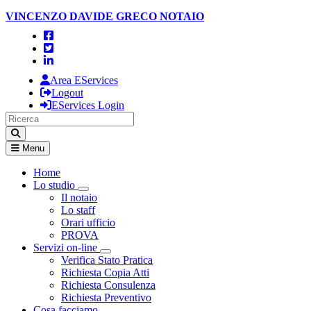
VINCENZO DAVIDE GRECO
NOTAIO
Area EServices
Logout
EServices Login
Menu
Home
Lo studio
Visualizza menù di secondo livello
Il notaio
Lo staff
Orari ufficio
PROVA
Servizi on-line
Visualizza menù di secondo livello
Verifica Stato Pratica
Richiesta Copia Atti
Richiesta Consulenza
Richiesta Preventivo
Cosa facciamo