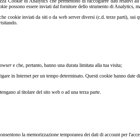
lizza Cookie di Analytics che permettono di raccogliere dati relativi all’
okie possono essere inviati dal fornitore dello strumento di Analytics, ma 
he cookie inviati da siti o da web server diversi (c.d. terze parti), sui
visitando.
rowser
e che, pertanto, hanno una durata limitata alla tua visita;
vigare in Internet per un tempo determinato. Questi cookie hanno date di 
tengano al titolare del sito web o ad una terza parte.
nsentono la memorizzazione temporanea dei dati di account per l'accesso 