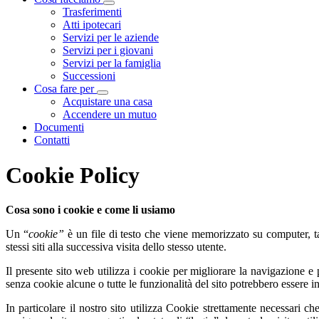
Visualizza menù di secondo livello
Trasferimenti
Atti ipotecari
Servizi per le aziende
Servizi per i giovani
Servizi per la famiglia
Successioni
Cosa fare per
Visualizza menù di secondo livello
Acquistare una casa
Accendere un mutuo
Documenti
Contatti
Cookie Policy
Cosa sono i cookie e come li usiamo
Un “
cookie”
è un file di testo che viene memorizzato su computer, ta
stessi siti alla successiva visita dello stesso utente.
Il presente sito web utilizza i cookie per migliorare la navigazione e p
senza cookie alcune o tutte le funzionalità del sito potrebbero essere inu
In particolare il nostro sito utilizza Cookie strettamente necessari c