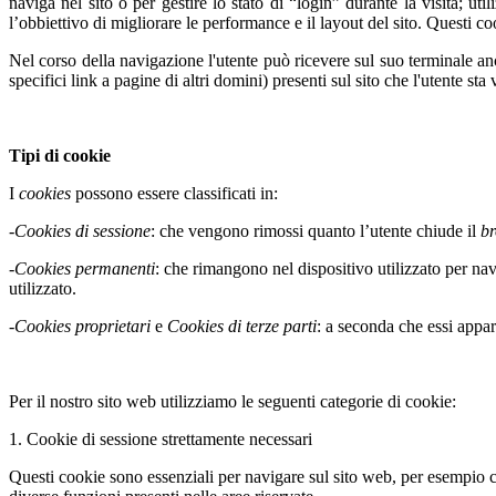
naviga nel sito o per gestire lo stato di “login” durante la visita; uti
l’obbiettivo di migliorare le performance e il layout del sito. Questi co
Nel corso della navigazione l'utente può ricevere sul suo terminale anc
specifici link a pagine di altri domini) presenti sul sito che l'utente sta 
Tipi di cookie
I
cookies
possono essere classificati in:
-
Cookies di sessione
: che vengono rimossi quanto l’utente chiude il
b
-
Cookies permanenti
: che rimangono nel dispositivo utilizzato per na
utilizzato.
-
Cookies proprietari
e
Cookies di terze parti
: a seconda che essi appar
Per il nostro sito web utilizziamo le seguenti categorie di cookie:
1. Cookie di sessione strettamente necessari
Questi cookie sono essenziali per navigare sul sito web, per esempio co